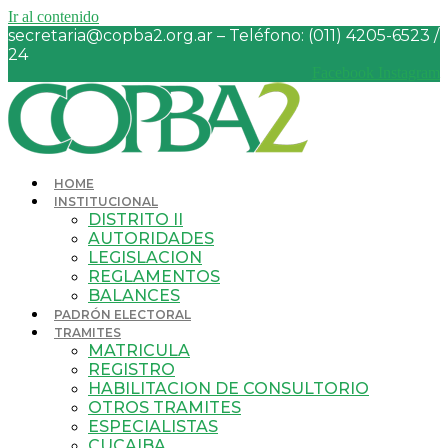
Ir al contenido
secretaria@copba2.org.ar – Teléfono: (011) 4205-6523 /
24
Facebook
Instagram
HOME
INSTITUCIONAL
DISTRITO II
AUTORIDADES
LEGISLACION
REGLAMENTOS
BALANCES
PADRÓN ELECTORAL
TRAMITES
MATRICULA
REGISTRO
HABILITACION DE CONSULTORIO
OTROS TRAMITES
ESPECIALISTAS
CUCAIBA