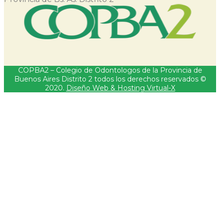
COPBA2 – Colegio de Odontologos de la Provincia de
Buenos Aires Distrito 2 todos los derechos reservados ©
2020.
Diseño Web & Hosting Virtual-X