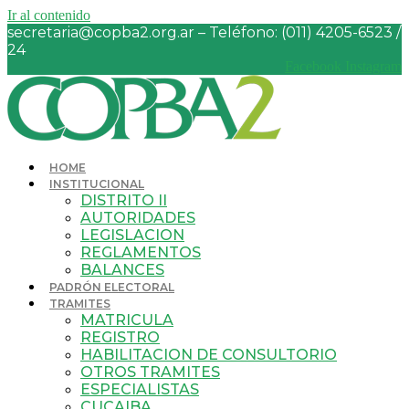
Ir al contenido
secretaria@copba2.org.ar – Teléfono: (011) 4205-6523 /
24
Facebook
Instagram
HOME
INSTITUCIONAL
DISTRITO II
AUTORIDADES
LEGISLACION
REGLAMENTOS
BALANCES
PADRÓN ELECTORAL
TRAMITES
MATRICULA
REGISTRO
HABILITACION DE CONSULTORIO
OTROS TRAMITES
ESPECIALISTAS
CUCAIBA