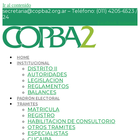
Ir al contenido
secretaria@copba2.org.ar – Teléfono: (011) 4205-6523 /
24
Facebook
Instagram
HOME
INSTITUCIONAL
DISTRITO II
AUTORIDADES
LEGISLACION
REGLAMENTOS
BALANCES
PADRÓN ELECTORAL
TRAMITES
MATRICULA
REGISTRO
HABILITACION DE CONSULTORIO
OTROS TRAMITES
ESPECIALISTAS
CUCAIBA