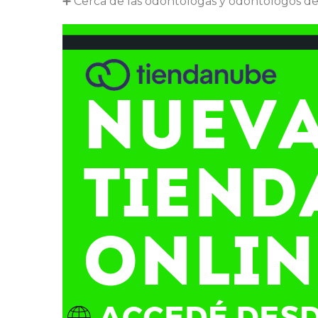
➕
Cerca de las odontólogas y odontólogos del