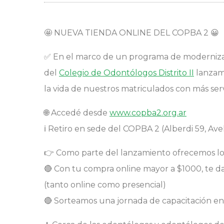
🤩
NUEVA TIENDA ONLINE DEL COPBA 2
😀
✅
En el marco de un programa de modernizac
del
Colegio de Odontólogos Distrito II
lanzamo
la vida de nuestros matriculados con más servi
🌐
Accedé desde
www.copba2.org.ar
ℹ
Retiro en sede del COPBA 2 (Alberdi 59, Ave
👉
Como parte del lanzamiento ofrecemos los 
🔴
Con tu compra online mayor a $1000, te 
(tanto online como presencial)
🔴
Sorteamos una jornada de capacitación ent