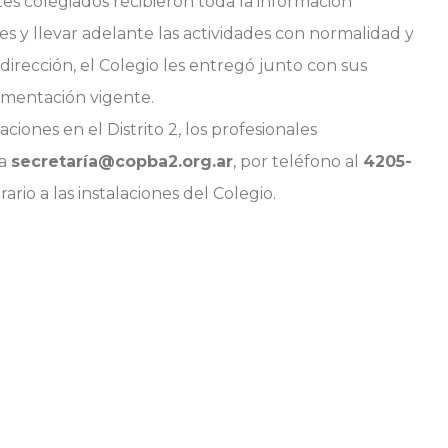
es colegiados recibieron toda la información
s y llevar adelante las actividades con normalidad y
dirección, el Colegio les entregó junto con sus
amentación vigente.
iones en el Distrito 2, los profesionales
 a
secretaría@copba2.org.ar
, por teléfono al
4205-
ario a las instalaciones del Colegio.