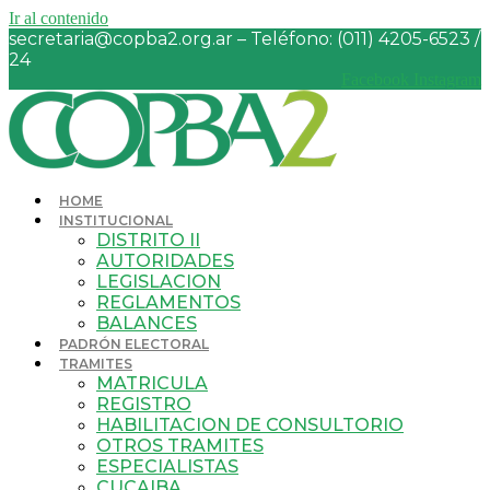
Ir al contenido
secretaria@copba2.org.ar – Teléfono: (011) 4205-6523 /
24
Facebook
Instagram
HOME
INSTITUCIONAL
DISTRITO II
AUTORIDADES
LEGISLACION
REGLAMENTOS
BALANCES
PADRÓN ELECTORAL
TRAMITES
MATRICULA
REGISTRO
HABILITACION DE CONSULTORIO
OTROS TRAMITES
ESPECIALISTAS
CUCAIBA